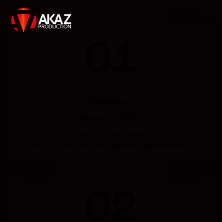
01
Cadreur
Captation et Diffusion
Besoin de renfort ? Ne manquez plus de
ressources avec nos cadreurs expérimentés.
02