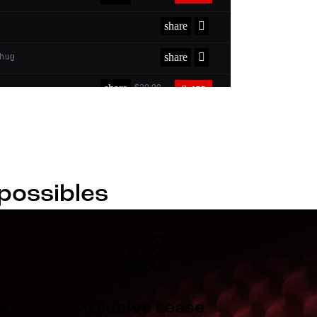
 possibles
se
XClusive Lease