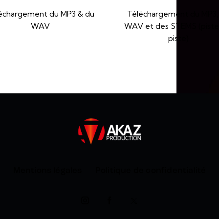
échargement du MP3 & du
Téléchargement du MP3,
WAV
WAV et des STEMS (piste
piste)
Mentions légales
Politique de confidentialité