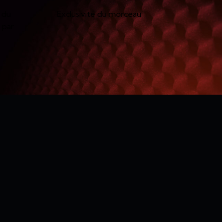
 du
Exclusivité du morceau
 par