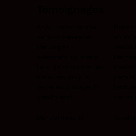
Témoignages
AKAZ Production a fait
Notre so
de notre mariage en
en Marti
Martinique un
véritabl
événement inoubliable.
l’anima
Leur DJ a su captiver tous
Producti
nos invités, des plus
parfait
jeunes aux plus âgés. Un
l’ambia
grand merci !
souhaiti
Marie et Julien D.
Carolin