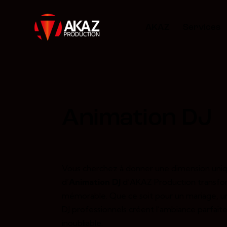
AKAZ
Services
Animation DJ
Vous cherchez à donner une dimension uniq
d’
Animation DJ
d’AKAZ Production transf
mémorable. Que ce soit pour un mariage, u
DJ professionnels créent l’ambiance parfai
inoubliable.