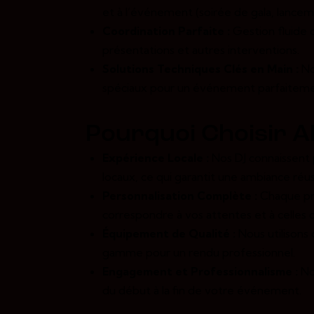
et à l’événement (soirée de gala, lanceme
Coordination Parfaite :
Gestion fluide 
présentations et autres interventions.
Solutions Techniques Clés en Main :
No
spéciaux pour un événement parfaiteme
Pourquoi Choisir 
Expérience Locale :
Nos DJ connaissent 
locaux, ce qui garantit une ambiance ré
Personnalisation Complète :
Chaque pre
correspondre à vos attentes et à celles d
Équipement de Qualité :
Nous utilisons 
gamme pour un rendu professionnel.
Engagement et Professionnalisme :
No
du début à la fin de votre événement.