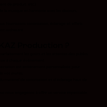
nt de produit, etc.).
de la musique en harmonie avec les discours,
us fournissons sonorisation, éclairage et effets
nt orchestré.
AKAZ Production ?
parfaitement les goûts et les attentes des publics
ussie à chaque événement.
station est entièrement personnalisée pour
e vos invités.
du matériel de sonorisation et d’éclairage haut de
us nous engageons à offrir un service impeccable,