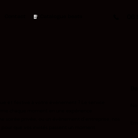
06 
Contact
Catalogue beats
Be
ue et festive à votre événement ? Le service
orme chaque moment en une expérience
ne soirée privée, ou un événement d’entreprise, nos
te pour que vos invités passent un moment