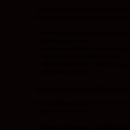
Que ce soit une fête d’anniversaire, un gala
l’énergie nécessaire pour une soirée réussie 
Musique pour Tous les Styles :
Des hits
la playlist à vos envies.
Ambiance sur Mesure :
De l’ambiance l
qui évolue avec l’énergie de la soirée.
Réactivité en Direct :
Capacité à adapte
demandes du public.
DJ Événements d’Entrepris
Pour vos événements d’entreprise, nos DJ p
l’image de votre marque :
Musique Thématique :
Une sélection mu