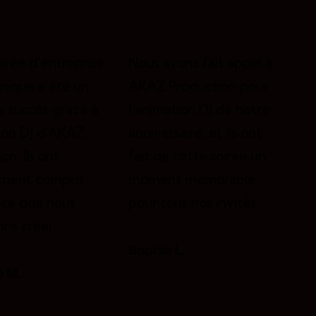
irée d’entreprise
Nous avons fait appel à
nique a été un
AKAZ Production pour
e succès grâce à
l’animation DJ de notre
tion DJ d’AKAZ
anniversaire, et ils ont
on. Ils ont
fait de cette soirée un
ement compris
moment mémorable
nce que nous
pour tous nos invités.
ons créer.
Sophie L.
e M.